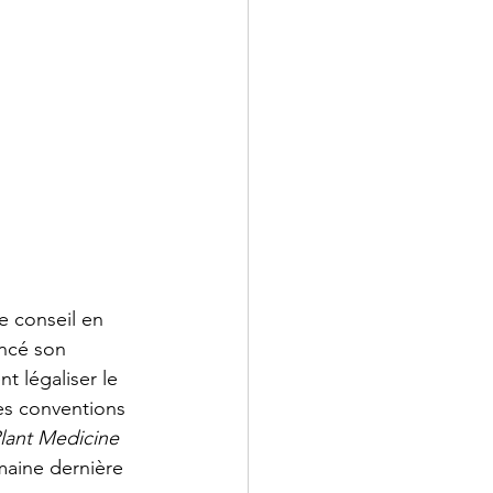
 conseil en 
ancé son 
t légaliser le 
es conventions 
lant Medicine 
emaine dernière 